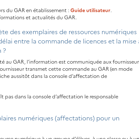
eurs du GAR en établissement :
Guide utilisateur
.
informations et actualités du GAR.
hète des exemplaires de ressources numériques
délai entre la commande de licences et la mise 
n ?
té au GAR, l’information est communiquée aux fournisseur
e fournisseur transmet cette commande au GAR (en mode
iche aussitôt dans la console d’affectation de
t pas dans la console d’affectation le responsable
plaires numériques (affectations) pour un
ssource numérique à un groupe d’élèves, à une classe ou à u