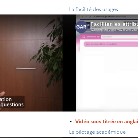
La facilité des usages
Vidéo sous-titrée en anglai
Le pilotage académique