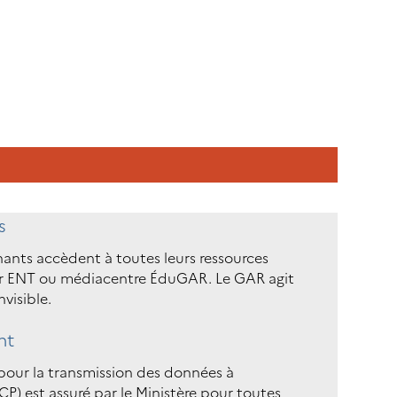
s
gnants accèdent à toutes leurs ressources
r ENT ou médiacentre ÉduGAR. Le GAR agit
nvisible.
ent
pour la transmission des données à
P) est assuré par le Ministère pour toutes