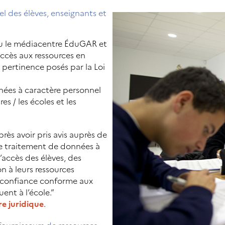
l des élèves, enseignants et
ou le médiacentre ÉduGAR et
 accès aux ressources en
 pertinence posés par la Loi
onnées à caractère personnel
s / les écoles et les
rès avoir pris avis auprès de
le traitement de données à
’accès des élèves, des
n à leurs ressources
e confiance conforme aux
ent à l’école.”
e juridique
.