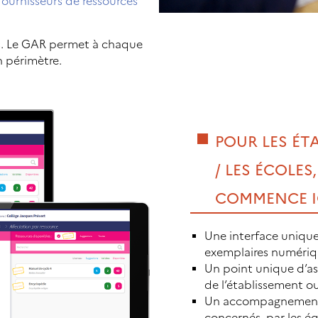
ournisseurs de ressources
s. Le GAR permet à chaque
 périmètre.
POUR LES ÉT
/ LES ÉCOLES,
COMMENCE I
Une interface unique 
exemplaires numériqu
Un point unique d’as
de l’établissement ou
Un accompagnement 
concernés, par les é