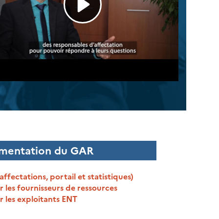
mentation du GAR
ffectations, portail et statistiques)
 les fournisseurs de ressources
r les exploitants ENT