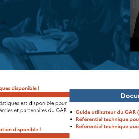
des
.
ques disponible !
Docu
istiques est disponible pour
démies et partenaires du GAR
Guide utilisateur du GAR (a
Référentiel technique pour
Référentiel technique pou
ation disponible !