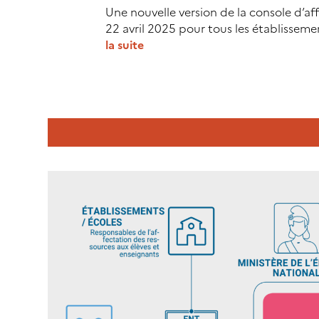
u
Une nouvelle version de la console d’aff
v
22 avril 2025 pour tous les établissem
e
la suite
l
:
l
N
e
o
v
u
e
v
r
e
s
l
i
l
o
e
n
v
d
e
u
r
m
s
o
i
d
o
u
n
l
d
e
e
d
l