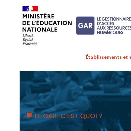
Skip
to
content
Établissements et 
Skip
to
content
LE GAR, C’EST QUOI ?