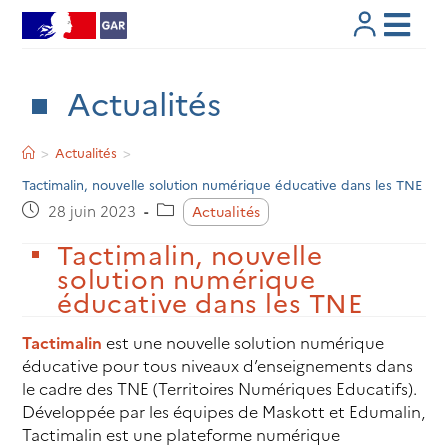
Skip
to
content
Actualités
>
Actualités
>
Tactimalin, nouvelle solution numérique éducative dans les TNE
Post
Post
28 juin 2023
Actualités
published:
category:
Tactimalin, nouvelle
solution numérique
éducative dans les TNE
Tactimalin
est une nouvelle solution numérique
éducative pour tous niveaux d’enseignements dans
le cadre des TNE (
T
erritoires
N
umériques
E
ducatifs).
Développée par les équipes de Maskott et Edumalin,
Tactimalin est une plateforme numérique